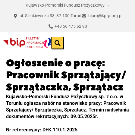
Kujawsko-Pomorski Fundusz Pożyczkowy →
ul. Sienkiewicza 38, 87-100 Toruń
biuro@kpfp.org.pl
+48 56 475 62 90
BIULETYN
INFORMACJI
PUBLICZNEJ
Ogłoszenie o pracę:
Pracownik Sprzątający/
Sprzątaczka, Sprzątacz
Kujawsko-Pomorski Fundusz Pożyczkowy sp. z o.o. w
Toruniu ogłasza nabór na stanowisko pracy: Pracownik
Sprzątający/ Sprzątaczka, Sprzątacz. Termin nadsyłania
dokumentów rekrutacyjnych: 09.05.2025r.
Nr referencyjny: DFK.110.1.2025