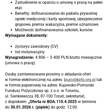
Zatrudnienie w oparciu o umowę o pracę na pełen
etat.
Benefity: dofinansowanie do pakietu prywatnej
opieki medycznej i karty sportowej, ubezpieczenie
grupowe, premia wakacyjna, premie uznaniowe.
Możliwość dofinansowania szkoleń, kursów.
Wymagane dokumenty:
życiorys zawodowy (CV)
list motywacyjny
Wynagrodzenie:
4 806 – 5 400 PLN brutto miesięcznie
(umowa o pracę).
Osoby zainteresowane prosimy o składanie ofert
w formie elektronicznej na adres:
biuro@kpfp.org.pl
lub
w formie papierowej na adres: Kujawsko-Pomorski
Fundusz Pożyczkowy sp. z o.o. w Toruniu,
ul. Sienkiewicza 38, 87-100 Toruń, sekretariat,
z dopiskiem:
„Oferta nr BOA.110.4.2025
w terminie
do
30.01.2026
r. (piątek)
do godz. 12:00.