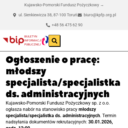
Kujawsko-Pomorski Fundusz Pożyczkowy →
ul. Sienkiewicza 38, 87-100 Toruń
biuro@kpfp.org.pl
+48 56 475 62 90
BIULETYN
INFORMACJI
PUBLICZNEJ
Ogłoszenie o pracę:
młodszy
specjalista/specjalistka
ds. administracyjnych
Kujawsko-Pomorski Fundusz Pożyczkowy sp. z o.o.
ogłasza nabór na stanowisko pracy
młodszy
specjalista/specjalistka ds. administracyjnych
. Termin
nadsyłania dokumentów rekrutacyjnych:
30.01.2026,